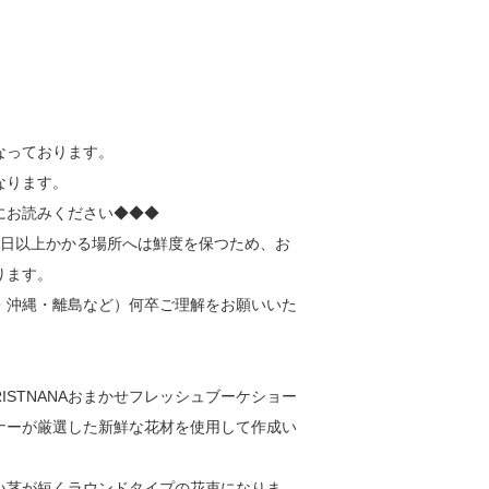
なっております。
なります。
にお読みください◆◆◆
2日以上かかる場所へは鮮度を保つため、お
ります。
・沖縄・離島など）何卒ご理解をお願いいた
RISTNANAおまかせフレッシュブーケショー
ナーが厳選した新鮮な花材を使用して作成い
い茎が短くラウンドタイプの花束になりま