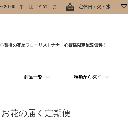
 20:00
定休日：火・水
(日・祝：19:00まで)
心斎橋の花屋フローリストナナ 心斎橋限定配達無料！
商品一覧
種類から探す
お花の届く定期便